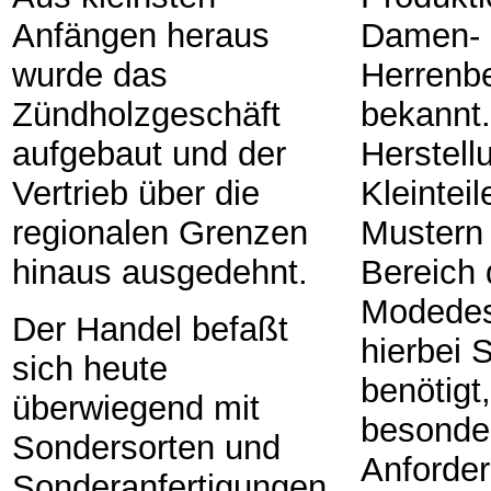
Anfängen heraus
Damen- 
wurde das
Herrenb
Zündholzgeschäft
bekannt.
aufgebaut und der
Herstell
Vertrieb über die
Kleintei
regionalen Grenzen
Mustern
hinaus ausgedehnt.
Bereich
Modedes
Der Handel befaßt
hierbei 
sich heute
benötigt
überwiegend mit
besonde
Sondersorten und
Anforde
Sonderanfertigungen.