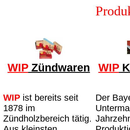
Produ
WIP
Zündwaren
WIP
K
WIP
ist bereits seit
Der Bay
1878 im
Untermai
Zündholzbereich tätig.
Jahrzehn
Aus kleinsten
Produkti